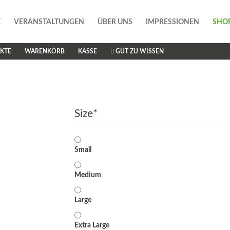
E
VERANSTALTUNGEN
ÜBER UNS
IMPRESSIONEN
SHO
KTE
WARENKORB
KASSE
GUT ZU WISSEN
Size
*
Small
Medium
Large
Extra Large