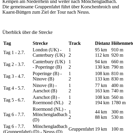
Kempen am Niederrhein und weiter nach Mönchengladbach.
Die gemeinsame Gruppenfahrt führt über Korschenbroich und
Kaarst-Büttgen zum Ziel der Tour nach Neuss.
Überblick über die Strecke
Tag
Strecke
Track
Distanz
Höhenmet
London (UK) -
1
95 km
910 m
Tag 1 - 2.7.
Canterbury (UK)
2
112 km
920 m
Canterbury (UK)
1
94 km
660 m
Tag 2 - 3.7.
- Poperinge (B)
2
130 km
790 m
Poperinge (B) -
1
108 km
810 m
Tag 3 - 4.7.
Ninove (B)
2
133 km
830 m
Ninove (B) -
1
77 km
400 m
Tag 4 - 5.7.
Aarschot (B)
2
163 km
740 m
Aarschot (B) -
1
108 km
560 m
Tag 5 - 6.7.
Roermond (NL)
2
194 km
1780 m
Roermond (NL) -
1
44 km
300 m
Tag 6 - 7.7.
Mönchengladbach
2
88 km
530 m
(D)
Tag 6 - 7.7.
Mönchengladbach
Gruppenfahrt
19 km
100 m
(Gruppenfahrt)
(D) - Neuss (D)