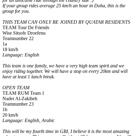
for an amicable ride through the country side :)
If your group rides average 25 km/h an hour in Doha, this is the
group for you.
THIS TEAM CAN ONLY BE JOINED BY QUATAR RESIDENTS
TEAM Tour De Friends
Wise Sitsofe Droefenu
Teamnumber 22
1a
18 km/h
Language: English
This team is one family, we have a very high team spirit and we
enjoy riding together. We will have a stop on every 20km and will
have at least 1 lunch break.
OPEN TEAM
TEAM RUM Team 1
Nader Al-Zakibeh
Teamnumber 23
1b
20 km/h
Language: English, Arabic
This will be my fourth time in GBI, I believe it is the most amazing