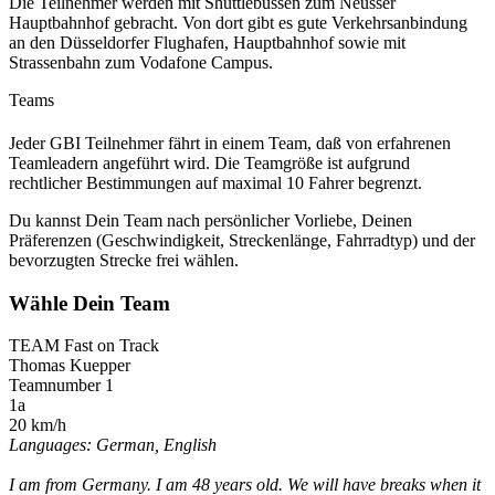
Die Teilnehmer werden mit Shuttlebussen zum Neusser
Hauptbahnhof gebracht. Von dort gibt es gute Verkehrsanbindung
an den Düsseldorfer Flughafen, Hauptbahnhof sowie mit
Strassenbahn zum Vodafone Campus.
Teams
Jeder GBI Teilnehmer fährt in einem Team, daß von erfahrenen
Teamleadern angeführt wird. Die Teamgröße ist aufgrund
rechtlicher Bestimmungen auf maximal 10 Fahrer begrenzt.
Du kannst Dein Team nach persönlicher Vorliebe, Deinen
Präferenzen (Geschwindigkeit, Streckenlänge, Fahrradtyp) und der
bevorzugten Strecke frei wählen.
Wähle Dein Team
TEAM Fast on Track
Thomas Kuepper
Teamnumber 1
1a
20 km/h
Languages: German, English
I am from Germany. I am 48 years old. We will have breaks when it