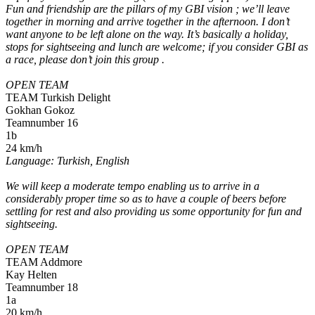
Fun and friendship are the pillars of my GBI vision ; we’ll leave
together in morning and arrive together in the afternoon. I don’t
want anyone to be left alone on the way. It’s basically a holiday,
stops for sightseeing and lunch are welcome; if you consider GBI as
a race, please don’t join this group .
OPEN TEAM
TEAM Turkish Delight
Gokhan Gokoz
Teamnumber 16
1b
24 km/h
Language: Turkish, English
We will keep a moderate tempo enabling us to arrive in a
considerably proper time so as to have a couple of beers before
settling for rest and also providing us some opportunity for fun and
sightseeing.
OPEN TEAM
TEAM Addmore
Kay Helten
Teamnumber 18
1a
20 km/h