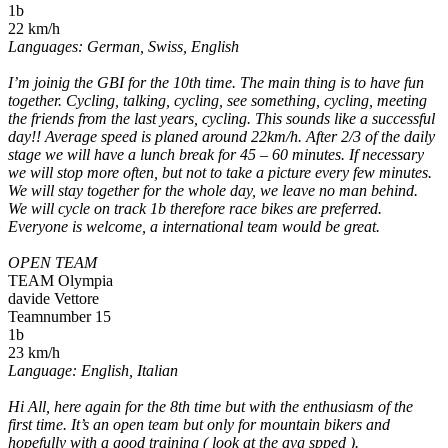
1b
22 km/h
Languages: German, Swiss, English
I’m joinig the GBI for the 10th time. The main thing is to have fun
together. Cycling, talking, cycling, see something, cycling, meeting
the friends from the last years, cycling. This sounds like a successful
day!! Average speed is planed around 22km/h. After 2/3 of the daily
stage we will have a lunch break for 45 – 60 minutes. If necessary
we will stop more often, but not to take a picture every few minutes.
We will stay together for the whole day, we leave no man behind.
We will cycle on track 1b therefore race bikes are preferred.
Everyone is welcome, a international team would be great.
OPEN TEAM
TEAM Olympia
davide Vettore
Teamnumber 15
1b
23 km/h
Language: English, Italian
Hi All, here again for the 8th time but with the enthusiasm of the
first time. It’s an open team but only for mountain bikers and
hopefully with a good training ( look at the avg spped ).