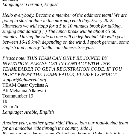
Languages: German, English
Hello everybody. Become a member of the addmore team! We are
going to start at 9am in the morning each day. Every 20-25
kilometers we will stopp for a 5 to 10 minutes break for talking,
singing and dancing ;-) The lunch break will be about 45-60
minutes. During the ride no one will be left behind. We will cycle
between 16-18 km/h depending on the wind. I speak german, some
english and can say "hello" on chinese. See you.
Please note: THIS TEAM CAN ONLY BE JOINED BY
INVITATION. PLEASE GET IN CONTACT WITH THE
TEAMLEADER TO GET A REGISTRATION CODE. IF YOU
DON'T KNOW THE TEAMLEADER, PLEASE CONTACT
support@gbi-event.org
TEAM Qatar Cyclists A
Ali Mehanna Alkuwari
Teamnumber 19
1b
35 km/h
Language: Arabic, English
Another year, another great ride! Please join our road-loving team
for an amicable ride through the country side :)
If your group rides average 35 km/h an hour in Doha, this is the