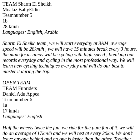
TEAM Sharm El Sheikh
Moataz BahyEldin
Teamnumber 5
1b
28 km/h
Languages: English, Arabic
Sharm El Sheikh team, we will start everyday at 8AM ,average
speed will be 28km/h , we will have 15 minutes break every 3 hours,
the main focus areas will be cycling with high speed , breaking our
records everyday and cycling in the most professional way. We will
learn new cycling techniques everyday and will do our best to
master it during the trip.
OPEN TEAM
TEAM Funriders
Daniel Adu Appea
Teamnumber 6
1a
17 km/h
Languages: English
Half the wheels twice the fun. we ride for the pure fun of it. we will
do an average of 17km/h and we will rest at every 20km. We don’t
leave anyone behind and no one is faster than the other. Together