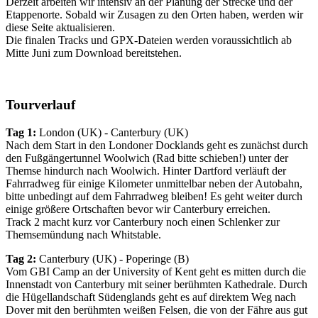
Derzeit arbeiten wir intensiv an der Planung der Strecke und der
Etappenorte. Sobald wir Zusagen zu den Orten haben, werden wir
diese Seite aktualisieren.
Die finalen Tracks und GPX-Dateien werden voraussichtlich ab
Mitte Juni zum Download bereitstehen.
Tourverlauf
Tag 1:
London (UK) - Canterbury (UK)
Nach dem Start in den Londoner Docklands geht es zunächst durch
den Fußgängertunnel Woolwich (Rad bitte schieben!) unter der
Themse hindurch nach Woolwich. Hinter Dartford verläuft der
Fahrradweg für einige Kilometer unmittelbar neben der Autobahn,
bitte unbedingt auf dem Fahrradweg bleiben! Es geht weiter durch
einige größere Ortschaften bevor wir Canterbury erreichen.
Track 2 macht kurz vor Canterbury noch einen Schlenker zur
Themsemündung nach Whitstable.
Tag 2:
Canterbury (UK) - Poperinge (B)
Vom GBI Camp an der University of Kent geht es mitten durch die
Innenstadt von Canterbury mit seiner berühmten Kathedrale. Durch
die Hügellandschaft Südenglands geht es auf direktem Weg nach
Dover mit den berühmten weißen Felsen, die von der Fähre aus gut