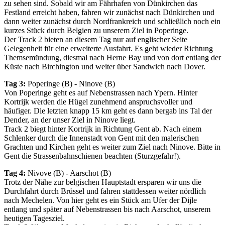
zu sehen sind. Sobald wir am Fährhafen von Dünkirchen das
Festland erreicht haben, fahren wir zunächst nach Dünkirchen und
dann weiter zunächst durch Nordfrankreich und schließlich noch ein
kurzes Stück durch Belgien zu unserem Ziel in Poperinge.
Der Track 2 bieten an diesem Tag nur auf englischer Seite
Gelegenheit für eine erweiterte Ausfahrt. Es geht wieder Richtung
Themsemündung, diesmal nach Herne Bay und von dort entlang der
Küste nach Birchington und weiter über Sandwich nach Dover.
Tag 3:
Poperinge (B) - Ninove (B)
Von Poperinge geht es auf Nebenstrassen nach Ypern. Hinter
Kortrijk werden die Hügel zunehmend anspruchsvoller und
häufiger. Die letzten knapp 15 km geht es dann bergab ins Tal der
Dender, an der unser Ziel in Ninove liegt.
Track 2 biegt hinter Kortrijk in Richtung Gent ab. Nach einem
Schlenker durch die Innenstadt von Gent mit den malerischen
Grachten und Kirchen geht es weiter zum Ziel nach Ninove. Bitte in
Gent die Strassenbahnschienen beachten (Sturzgefahr!).
Tag 4:
Nivove (B) - Aarschot (B)
Trotz der Nähe zur belgischen Hauptstadt ersparen wir uns die
Durchfahrt durch Brüssel und fahren stattdessen weiter nördlich
nach Mechelen. Von hier geht es ein Stück am Ufer der Dijle
entlang und später auf Nebenstrassen bis nach Aarschot, unserem
heutigen Tagesziel.