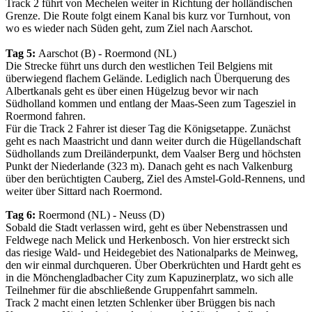
Track 2 führt von Mechelen weiter in Richtung der holländischen
Grenze. Die Route folgt einem Kanal bis kurz vor Turnhout, von
wo es wieder nach Süden geht, zum Ziel nach Aarschot.
Tag 5:
Aarschot (B) - Roermond (NL)
Die Strecke führt uns durch den westlichen Teil Belgiens mit
überwiegend flachem Gelände. Lediglich nach Überquerung des
Albertkanals geht es über einen Hügelzug bevor wir nach
Südholland kommen und entlang der Maas-Seen zum Tagesziel in
Roermond fahren.
Für die Track 2 Fahrer ist dieser Tag die Königsetappe. Zunächst
geht es nach Maastricht und dann weiter durch die Hügellandschaft
Südhollands zum Dreiländerpunkt, dem Vaalser Berg und höchsten
Punkt der Niederlande (323 m). Danach geht es nach Valkenburg
über den berüchtigten Cauberg, Ziel des Amstel-Gold-Rennens, und
weiter über Sittard nach Roermond.
Tag 6:
Roermond (NL) - Neuss (D)
Sobald die Stadt verlassen wird, geht es über Nebenstrassen und
Feldwege nach Melick und Herkenbosch. Von hier erstreckt sich
das riesige Wald- und Heidegebiet des Nationalparks de Meinweg,
den wir einmal durchqueren. Über Oberkrüchten und Hardt geht es
in die Mönchengladbacher City zum Kapuzinerplatz, wo sich alle
Teilnehmer für die abschließende Gruppenfahrt sammeln.
Track 2 macht einen letzten Schlenker über Brüggen bis nach