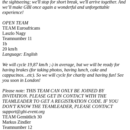
the sightseeing; we'll stop for short break, we'll arrive together. And
we’ll make GBI once again a wonderful and unforgettable
experience!
OPEN TEAM
TEAM Euroafricans
Laszlo Nagy
Teamnumber 11
1b
20 km/h
Language: English
We will cycle 19,87 km/h ;-) in average, but we will be ready for
having brakes (for taking photos, having lunch, cake and
cappucinos…etc). So we will cycle for charity and having fun! See
you soon in London!
Please note: THIS TEAM CAN ONLY BE JOINED BY
INVITATION. PLEASE GET IN CONTACT WITH THE
TEAMLEADER TO GET A REGISTRATION CODE. IF YOU
DON'T KNOW THE TEAMLEADER, PLEASE CONTACT
support@gbi-event.org
TEAM Gemütlich 30
Markus Zindler
Teamnumber 12